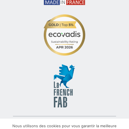
© 2022 – TLV – All rights reserved – Group TRATO-TLV
Nous utilisons des cookies pour vous garantir la meilleure