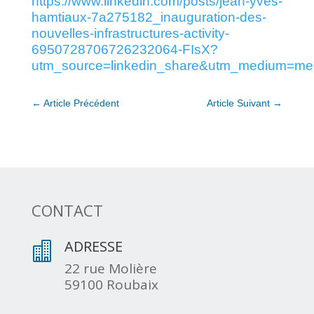
https://www.linkedin.com/posts/jean-yves-
hamtiaux-7a275182_inauguration-des-
nouvelles-infrastructures-activity-
6950728706726232064-FIsX?
utm_source=linkedin_share&utm_medium=m
←
Article Précédent
Article Suivant
→
CONTACT
ADRESSE

22 rue Molière
59100 Roubaix