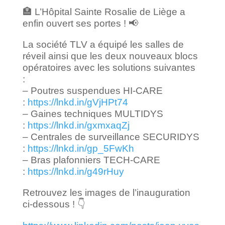
🏣 L’Hôpital Sainte Rosalie de Liège a
enfin ouvert ses portes ! 📢
La société TLV a équipé les salles de
réveil ainsi que les deux nouveaux blocs
opératoires avec les solutions suivantes
:
– Poutres suspendues HI-CARE
:
https://lnkd.in/gVjHPt74
– Gaines techniques MULTIDYS
:
https://lnkd.in/gxmxaqZj
– Centrales de surveillance SECURIDYS
:
https://lnkd.in/gp_5FwKh
– Bras plafonniers TECH-CARE
:
https://lnkd.in/g49rHuy
Retrouvez les images de l’inauguration
ci-dessous ! 👇