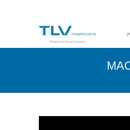
P
MAC