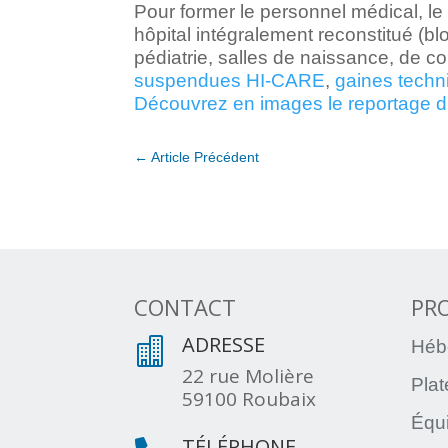
Pour former le personnel médical, le
hôpital intégralement reconstitué (bl
pédiatrie, salles de naissance, de c
suspendues HI-CARE
,
gaines tech
Découvrez en images le reportage du 
←
Article Précédent
CONTACT
PR
ADRESSE

Héb
22 rue Molière
Pla
59100 Roubaix
Équ
TÉLÉPHONE