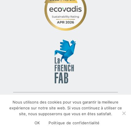
© 2022 – TLV – All rights reserved – Group TRATO-TLV
Nous utilisons des cookies pour vous garantir la meilleure
expérience sur notre site web. Si vous continuez à utiliser ce
site, nous supposerons que vous en êtes satisfait.
TRATO-TLV.COM
Mentions Légales
Données personnelles
OK
Politique de confidentialité