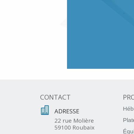
CONTACT
PR

Héb
ADRESSE
22 rue Molière
Pla
59100 Roubaix
Équ