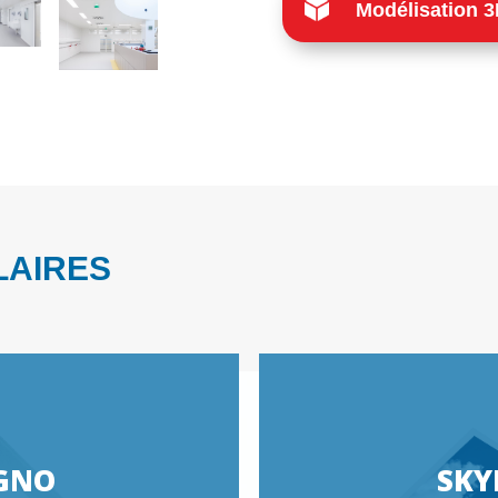
Modélisation 
LAIRES
GNO
SKY