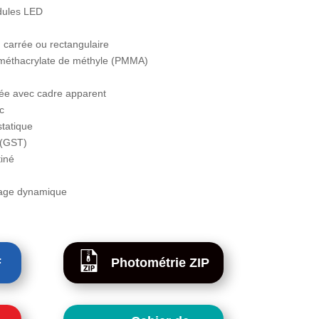
dules LED
: carrée ou rectangulaire
yméthacrylate de méthyle (PMMA)
sée avec cadre apparent
c
statique
 (GST)
tiné
irage dynamique
F
Photométrie ZIP