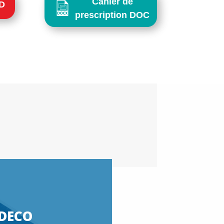
Cahier de
3D
prescription DOC
DECO