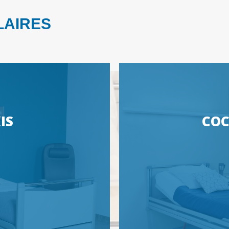
LAIRES
IS
CO