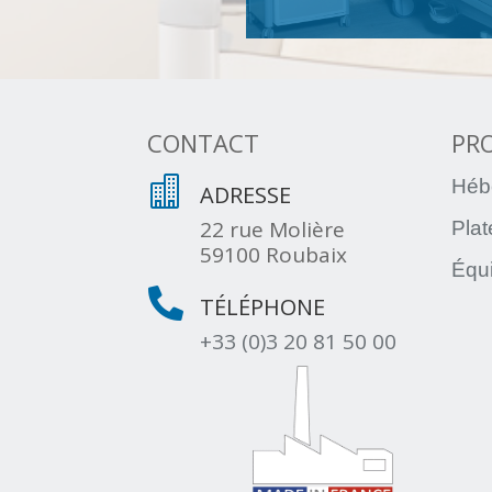
CONTACT
PR

Héb
ADRESSE
22 rue Molière
Pla
59100 Roubaix
Équ

TÉLÉPHONE
+33 (0)3 20 81 50 00