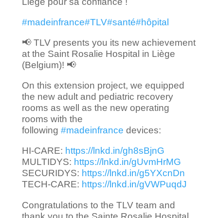
Liège pour sa confiance !
#madeinfrance
#TLV
#santé
#hôpital
📢 TLV presents you its new achievement
at the Saint Rosalie Hospital in Liège
(Belgium)! 📢
On this extension project, we equipped
the new adult and pediatric recovery
rooms as well as the new operating
rooms with the
following
#madeinfrance
devices:
HI-CARE:
https://lnkd.in/gh8sBjnG
MULTIDYS:
https://lnkd.in/gUvmHrMG
SECURIDYS:
https://lnkd.in/g5YXcnDn
TECH-CARE:
https://lnkd.in/gVWPuqdJ
Congratulations to the TLV team and
thank you to the Sainte Rosalie Hospital