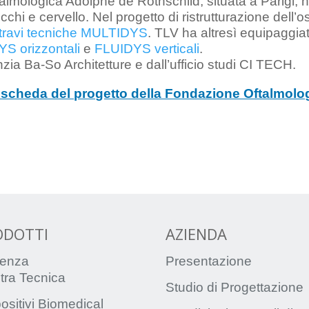
talmologica Adolphe de Rothschild, situata a Parigi,
occhi e cervello. Nel progetto di ristrutturazione dell
travi tecniche MULTIDYS
. TLV ha altresì equipaggiato
YS orizzontali
e
FLUIDYS verticali
.
enzia Ba-So Architetture e dall’ufficio studi CI TECH.
la scheda del progetto della Fondazione Oftalmol
ODOTTI
AZIENDA
enza
Presentazione
tra Tecnica
Studio di Progettazione
ositivi Biomedical