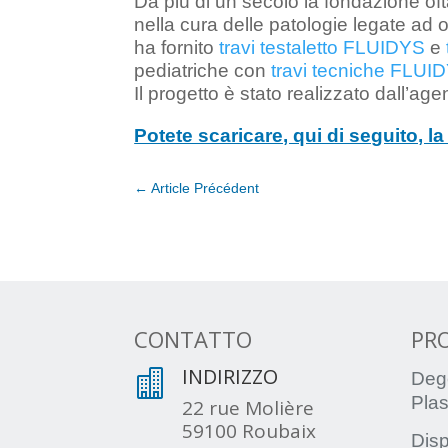
Da più di un secolo la fondazione of
nella cura delle patologie legate ad 
ha fornito
travi testaletto FLUIDYS
e
pediatriche con
travi tecniche FLUID
Il progetto è stato realizzato dall’ag
Potete scaricare, qui di seguito, 
←
Article Précédent
CONTATTO
PR
INDIRIZZO

Deg
Plas
22 rue Molière
59100 Roubaix
Disp