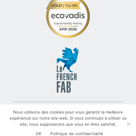
© 2022 – TLV – All rights reserved – Group TRATO-TLV
Nous utilisons des cookies pour vous garantir la meilleure
expérience sur notre site web. Si vous continuez à utiliser ce
site, nous supposerons que vous en êtes satisfait.
TRATO-TLV.COM
Mentions Légales
Données personnelles
OK
Politique de confidentialité