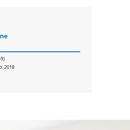
one
69)
o
:
2018