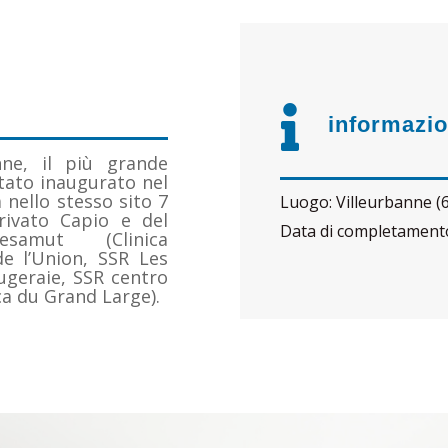

informazi
nne, il più grande
stato inaugurato nel
nello stesso sito 7
Luogo
:
Villeurbanne (
rivato Capio e del
Data di completament
samut (Clinica
de l’Union, SSR Les
ugeraie, SSR centro
ica du Grand Large).