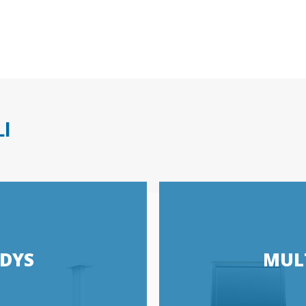
I
IDYS
MUL