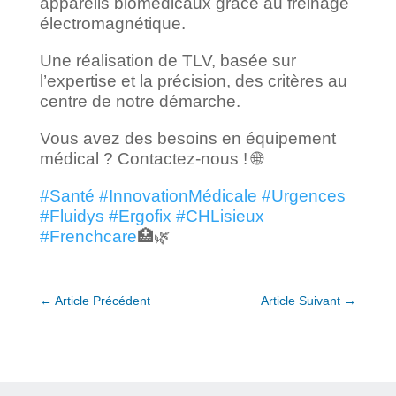
appareils biomédicaux grâce au freinage
électromagnétique.
Une réalisation de TLV, basée sur
l’expertise et la précision, des critères au
centre de notre démarche.
Vous avez des besoins en équipement
médical ? Contactez-nous ! 🌐
#
Santé
#
InnovationMédicale
#
Urgences
#
Fluidys
#
Ergofix
#
CHLisieux
#
Frenchcare
🏥🌿
←
Article Précédent
Article Suivant
→