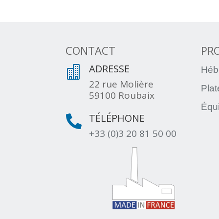
CONTACT
PR
ADRESSE

Héb
22 rue Molière
Pla
59100 Roubaix
Équ
TÉLÉPHONE

+33 (0)3 20 81 50 00