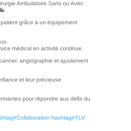
hirurgie Ambulatoire Sans ou Avec
🚑.
s patient grâce à un équipement
aux.
ice médical en activité continue.
scanner, angiographie et ajustement
fiance et leur précieuse
ormantes pour répondre aux défis du
shtag
#
Collaboration
hashtag
#
TLV