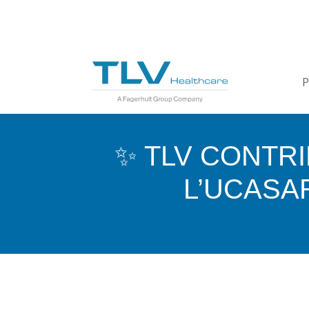
P
✨ TLV CONTRI
L’UCASA